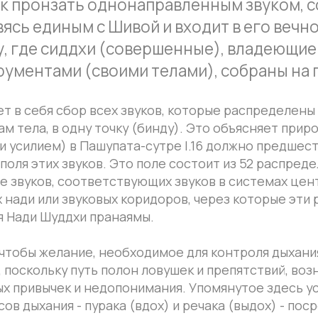
или звуковых коридоров, через которые эти рассеянные 
 Шуддхи пранаямы.
 желание, необходимое для контроля дыхания, также им
льку путь полон ловушек и препятствий, возникающих в
вычек и недопонимания. Упомянутое здесь усилие необх
хания - пурака (вдох) и речака (выдох) - посредством пр
тносится к достижению надлежащей асаны для Нади Шуддх
аланы, Матханы и Меланы невозможны. Эти три действи
практикам Кхечари мудры. Под Чаланой понимается дейс
носоглоточную область над твердым нёбом и позади мале
ивание, выполняемое языком во время различных фаз
а означает собрать в одну точку все «взбитые» субстан
ходимых процедур, соответствующих инструментов и их
ройти путь самосовершенствования с минимумом неудач
ожению этих неудач, а накопление травм и разочарован
 краху их начинаний.