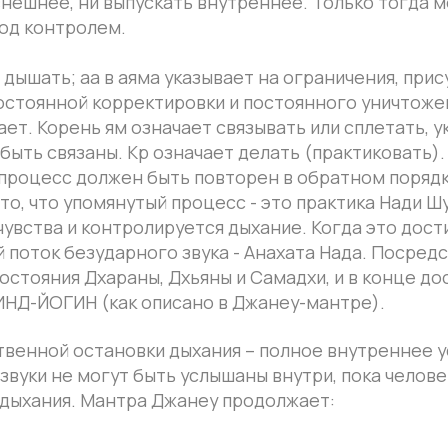
 и контролируется дыхание. Когда это достигается, чел
 безударного звука - Анахата Нада. Посредством этого
ия Дхараны, Дхьяны и Самадхи, и в конце достигается
ГИН (как описано в Джанеу-мантре).
й остановки дыхания – полное внутреннее усвоение зву
не могут быть услышаны внутри, пока человек все ещё
ния. Мантра Джанеу продолжает:
пронзать однонаправленным звуком, совершает 
единым с Шивой и входит в его вечное жилище
е сиддхи (совершенные), владеющие своими
тами (своими телами), собраны на протяжен
бя сбор всех звуков, которые распределены по внутрен
 в одну точку (бинду). Это объясняет природу знания, 
лием) в Пашупата-сутре I.16 должно предшествовать кон
этих звуков. Это поле состоит из 52 распределённых в
ов, соответствующих звуков в системах центральных чак