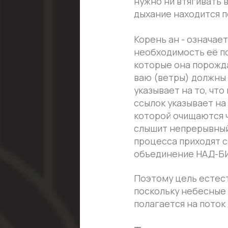
которой очищаются чувства
слышит непрерывный поток
процесса приходят состоян
объединение НАД-БИНД-ЙО
Поэтому цель естественно
поскольку небесные звуки 
полагается на поток дыха
Тот, кто знает, как 
одиночку, становясь 
сумеречную зону, гд
струнными инструмен
веков.
Нади Шуддхи включает в се
периферийным сферам тела,
(вместе с желанием и уси
дыхания. Это знание поля 
периферическом теле звук