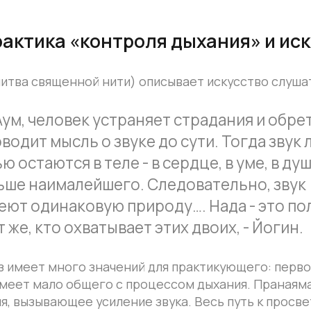
вященной нити) описывает искусство слушать внутри:
человек устраняет страдания и обретает дост
мысль о звуке до сути. Тогда звук луны и зву
ются в теле - в сердце, в уме, в душе. Душа м
ималейшего. Следовательно, звук (Нада), то
динаковую природу…. Нада - это поле тела, а 
 кто охватывает этих двоих, - Йогин.
т много значений для практикующего: первое - это то, ч
мало общего с процессом дыхания. Пранаяма - это полн
ывающее усиление звука. Весь путь к просветлению мо
енное совершенствование пранаямы путем практическо
тельного периода времени. Прежде чем приступить к пр
стинное значение термина, который так часто неверно
актика «контроля дыхания». Согласно Пашупата-сутре Ка
нтроль дыхания делается для очищения нади 