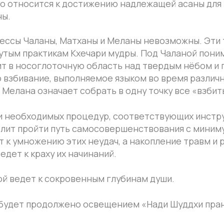
т к сокровенным глубинам души.
продолжено освещением «Нади Шуддхи пранаямы».
х (Шандор Ремете).