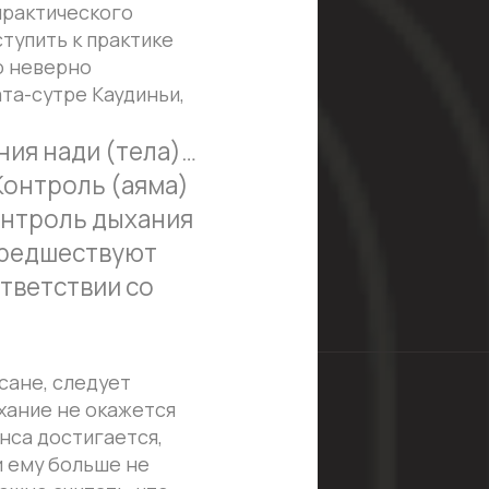
(аяма)
ыхания
вуют
 со
ет
ажется
ется,
е не
ь, что
ла, и на
ний,
, что
а
тание
мощью