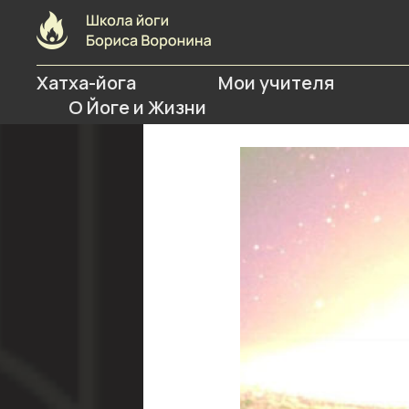
Хатха-йога
Мои учителя
О Йоге и Жизни