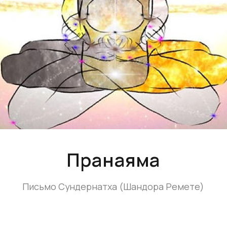
Пранаяма
Письмо Сундернатха (Шандора Ремете)
ика «контроля дыхания» и искусство